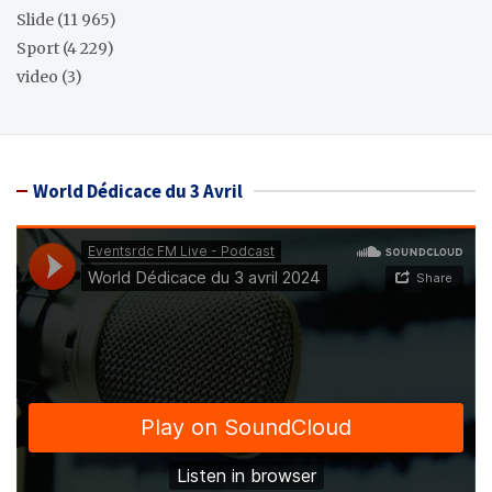
Slide
(11 965)
Sport
(4 229)
video
(3)
World Dédicace du 3 Avril