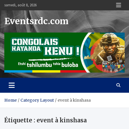
Skip
samedi, août 8, 2026
to
content
Eventsrdc.com
Home
Category Layout
event à kinshasa
Étiquette :
event à kinshasa