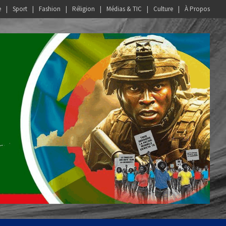
e
Sport
Fashion
Réligion
Médias & TIC
Culture
À Propos