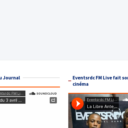
u Journal
Eventsrdc FM Live fait so
cinéma