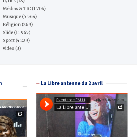
Lyrics
(18)
Médias & TIC
(1 704)
Musique
(5 564)
Réligion
(269)
Slide
(11 965)
Sport
(4 229)
video
(3)
n
La Libre antenne du 2 avril