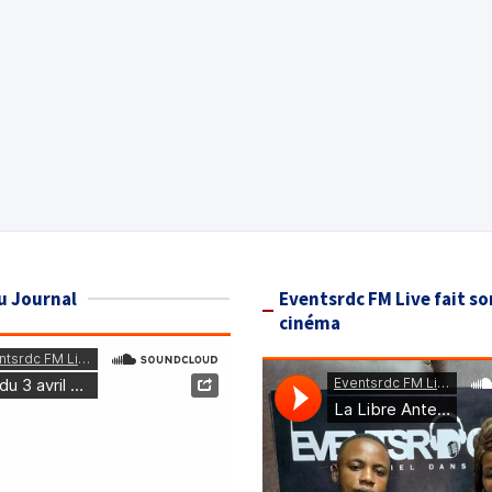
u Journal
Eventsrdc FM Live fait so
cinéma