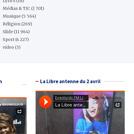
Lyrics
(18)
Médias & TIC
(1 701)
Musique
(5 564)
Réligion
(269)
Slide
(11 964)
Sport
(4 227)
video
(3)
n
La Libre antenne du 2 avril