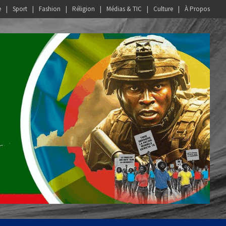
e
Sport
Fashion
Réligion
Médias & TIC
Culture
À Propos