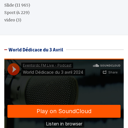
Slide
(11 965)
Sport
(4 229)
video
(3)
World Dédicace du 3 Avril