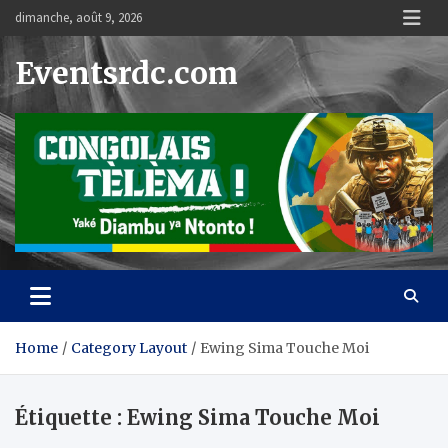
Skip
dimanche, août 9, 2026
to
content
Eventsrdc.com
Home
Category Layout
Ewing Sima Touche Moi
Étiquette :
Ewing Sima Touche Moi