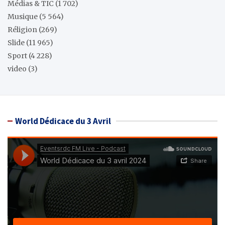
Médias & TIC
(1 702)
Musique
(5 564)
Réligion
(269)
Slide
(11 965)
Sport
(4 228)
video
(3)
World Dédicace du 3 Avril