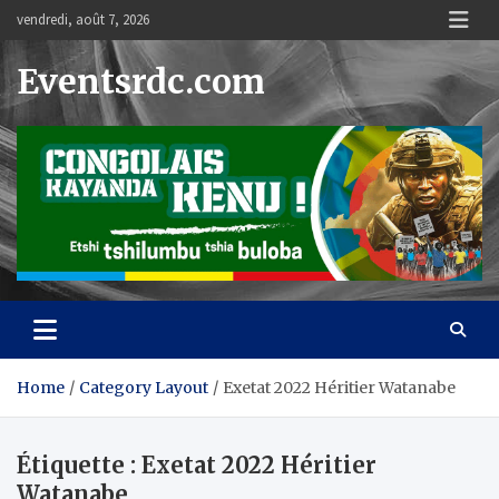
Skip
vendredi, août 7, 2026
to
content
Eventsrdc.com
Home
Category Layout
Exetat 2022 Héritier Watanabe
Étiquette :
Exetat 2022 Héritier
Watanabe