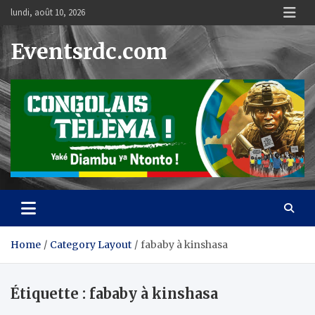
Skip
lundi, août 10, 2026
to
content
Eventsrdc.com
Home
Category Layout
fababy à kinshasa
Étiquette :
fababy à kinshasa