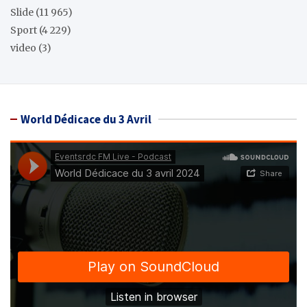
Slide
(11 965)
Sport
(4 229)
video
(3)
World Dédicace du 3 Avril