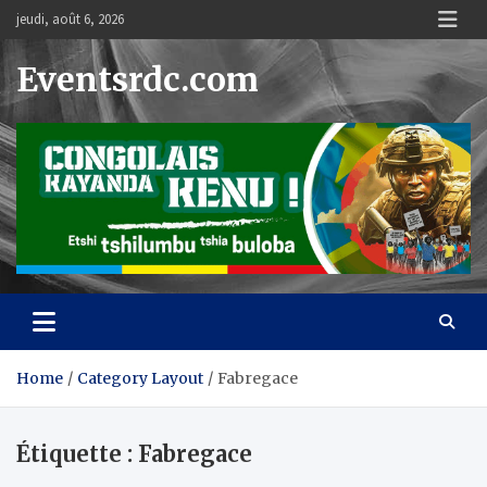
Skip
jeudi, août 6, 2026
to
content
Eventsrdc.com
Home
Category Layout
Fabregace
Étiquette :
Fabregace