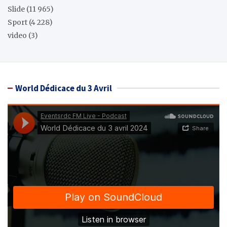
Slide
(11 965)
Sport
(4 228)
video
(3)
World Dédicace du 3 Avril