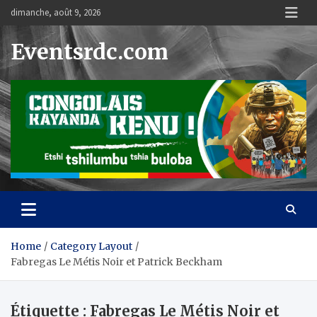
Skip
dimanche, août 9, 2026
to
content
Eventsrdc.com
Home
Category Layout
Fabregas Le Métis Noir et Patrick Beckham
Étiquette :
Fabregas Le Métis Noir et