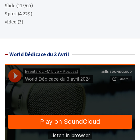
Slide
(11 965)
Sport
(4 229)
video
(3)
World Dédicace du 3 Avril