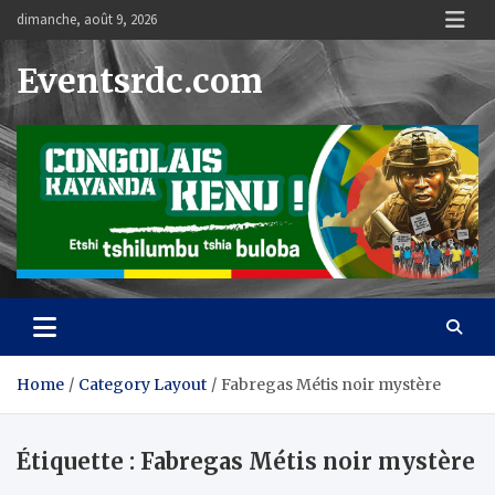
Skip
dimanche, août 9, 2026
to
content
Eventsrdc.com
Home
Category Layout
Fabregas Métis noir mystère
Étiquette :
Fabregas Métis noir mystère