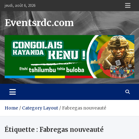
Skip
jeudi, août 6, 2026
to
content
Eventsrdc.com
Home
Category Layout
Fabregas nouveauté
Étiquette :
Fabregas nouveauté