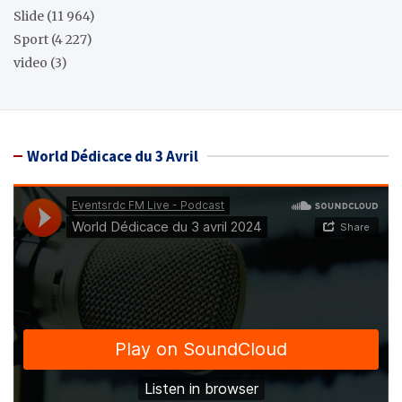
Slide
(11 964)
Sport
(4 227)
video
(3)
World Dédicace du 3 Avril