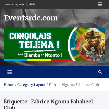
Skip
dimanche, août 9, 2026
to
content
Eventsrdc.com
Home
Category Layout
Fabrice Ngoma Fahaheel Club
Étiquette :
Fabrice Ngoma Fahaheel
Club