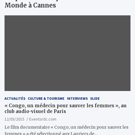
Monde à Cannes
ACTUALITÉS
CULTURE & TOURISME
INTERVIEWS
SLIDE
« Congo, un médecin pour sauver les femmes », au
club audio-visuel de Paris
12/03/2015
Eventsrdc.com
Le film documentaire « Congo, un médecin pour sauver les
femmes » a été sélectionné aux Lauriers de…