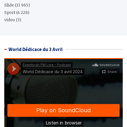
Slide
(11 965)
Sport
(4 228)
video
(3)
World Dédicace du 3 Avril