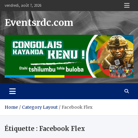
Skip
vendredi, août 7, 2026
to
content
Eventsrdc.com
Home
Category Layout
Facebook Flex
Étiquette :
Facebook Flex