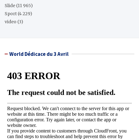
Slide
(11 965)
Sport
(4 229)
video
(3)
World Dédicace du 3 Avril