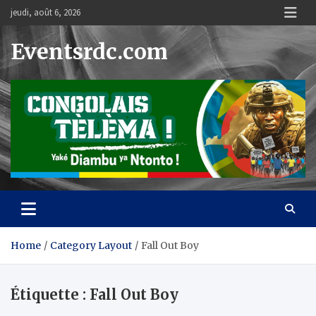
Skip
jeudi, août 6, 2026
to
content
Eventsrdc.com
Home
Category Layout
Fall Out Boy
Étiquette :
Fall Out Boy