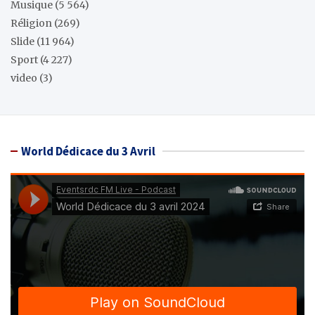
Musique
(5 564)
Réligion
(269)
Slide
(11 964)
Sport
(4 227)
video
(3)
World Dédicace du 3 Avril