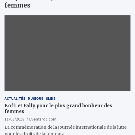
femmes
ACTUALITÉS
MUSIQUE
SLIDE
Koffi et Fally pour le plus grand bonheur des
femmes
11/03/2018
Eventsrdc.com
La commémoration de la Journée internationale de la lutte
pour les droits de la femme a…