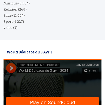
Musique
(5 564)
Réligion
(269)
Slide
(11 964)
Sport
(4 227)
video
(3)
World Dédicace du 3 Avril