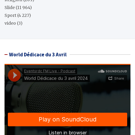
Slide
(11 964)
Sport
(4 227)
video
(3)
World Dédicace du 3 Avril