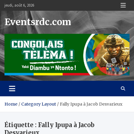
Skip
jeudi, août 6, 2026
to
content
Eventsrdc.com
Home
Category Layout
Fally Ipupa à Jacob Desvarieux
Étiquette :
Fally Ipupa à Jacob
Desvarieux