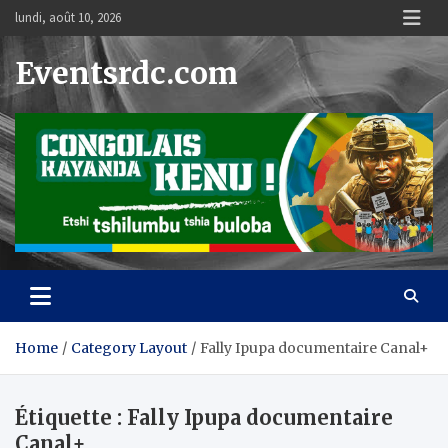
Skip
lundi, août 10, 2026
to
content
Eventsrdc.com
Home
Category Layout
Fally Ipupa documentaire Canal+
Étiquette :
Fally Ipupa documentaire
Canal+