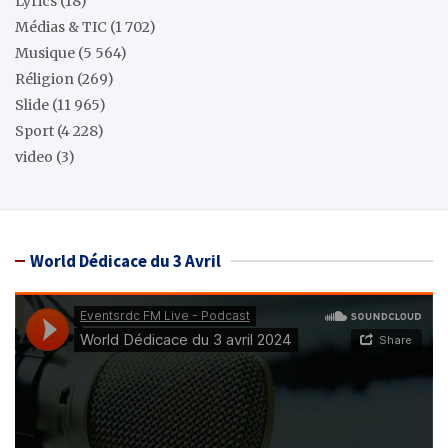
Lyrics
(18)
Médias & TIC
(1 702)
Musique
(5 564)
Réligion
(269)
Slide
(11 965)
Sport
(4 228)
video
(3)
World Dédicace du 3 Avril