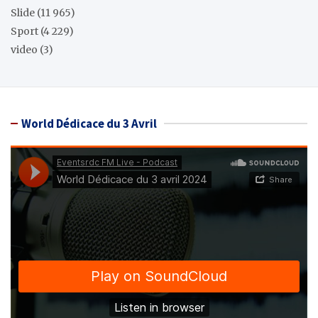
Slide
(11 965)
Sport
(4 229)
video
(3)
World Dédicace du 3 Avril