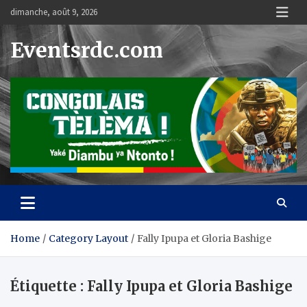
Skip
dimanche, août 9, 2026
to
content
Eventsrdc.com
Home
Category Layout
Fally Ipupa et Gloria Bashige
Étiquette :
Fally Ipupa et Gloria Bashige