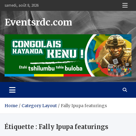
Skip
samedi, août 8, 2026
to
content
Eventsrdc.com
Home
Category Layout
Fally Ipupa featurings
Étiquette :
Fally Ipupa featurings