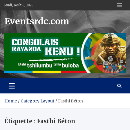
Skip
jeudi, août 6, 2026
to
content
Eventsrdc.com
Home
Category Layout
Fasthi Béton
Étiquette :
Fasthi Béton