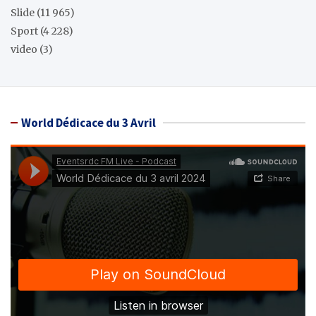
Slide
(11 965)
Sport
(4 228)
video
(3)
World Dédicace du 3 Avril