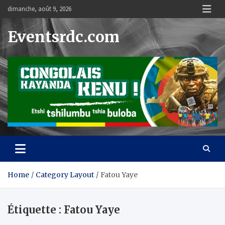
Skip
dimanche, août 9, 2026
to
content
Eventsrdc.com
Home
Category Layout
Fatou Yaye
Étiquette :
Fatou Yaye