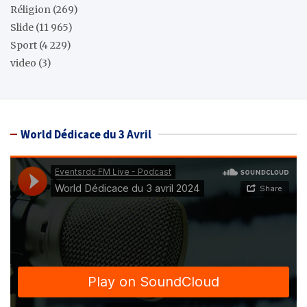
Réligion
(269)
Slide
(11 965)
Sport
(4 229)
video
(3)
World Dédicace du 3 Avril