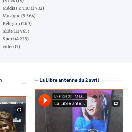
Lyrics
(18)
Médias & TIC
(1 702)
Musique
(5 564)
Réligion
(269)
Slide
(11 965)
Sport
(4 228)
video
(3)
n
La Libre antenne du 2 avril