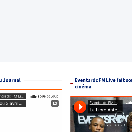
u Journal
Eventsrdc FM Live fait so
cinéma