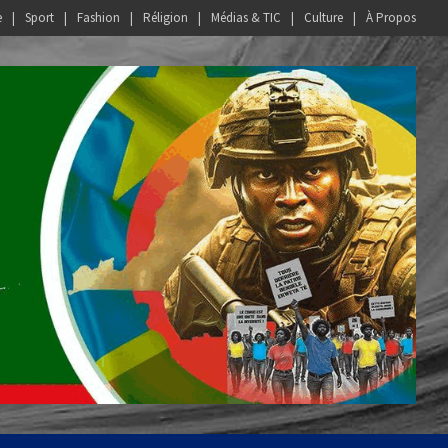
e
Sport
Fashion
Réligion
Médias & TIC
Culture
À Propos