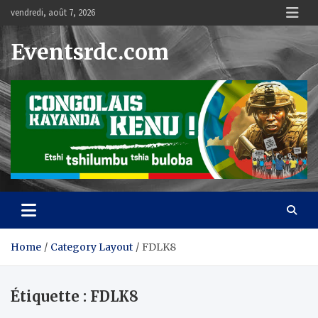
Skip
vendredi, août 7, 2026
to
content
Eventsrdc.com
Home
Category Layout
FDLK8
Étiquette :
FDLK8