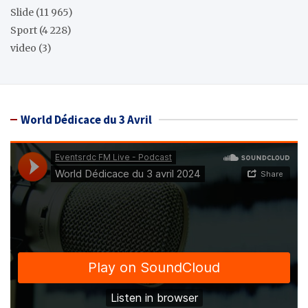
Slide
(11 965)
Sport
(4 228)
video
(3)
World Dédicace du 3 Avril