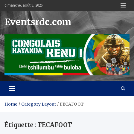
Skip
dimanche, août 9, 2026
to
content
Eventsrdc.com
Home
Category Layout
FECAFOOT
Étiquette :
FECAFOOT