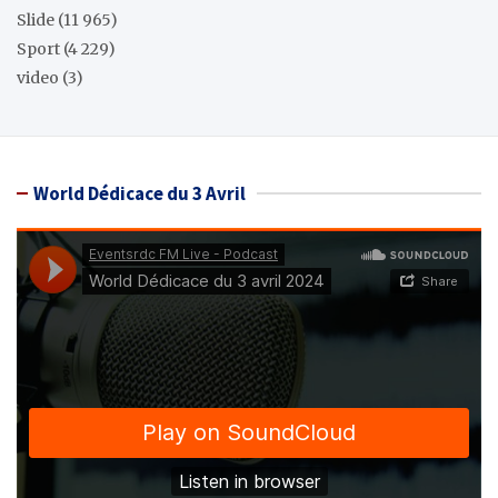
Slide
(11 965)
Sport
(4 229)
video
(3)
World Dédicace du 3 Avril