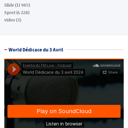
Slide
(11 965)
Sport
(4 228)
video
(3)
World Dédicace du 3 Avril