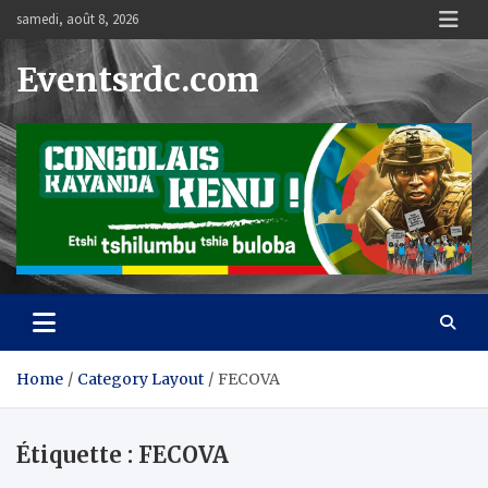
Skip
samedi, août 8, 2026
to
content
Eventsrdc.com
Home
Category Layout
FECOVA
Étiquette :
FECOVA