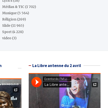
Lyrics
(18)
Médias & TIC
(1 702)
Musique
(5 564)
Réligion
(269)
Slide
(11 965)
Sport
(4 228)
video
(3)
n
La Libre antenne du 2 avril