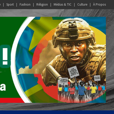
e
Sport
Fashion
Réligion
Médias & TIC
Culture
À Propos