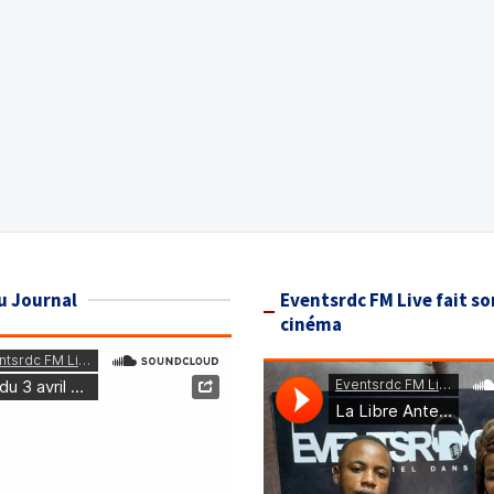
u Journal
Eventsrdc FM Live fait so
cinéma