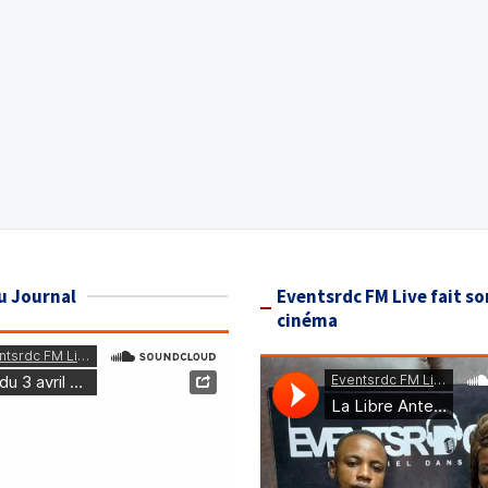
u Journal
Eventsrdc FM Live fait so
cinéma