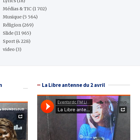
Lyrics
(18)
Médias & TIC
(1 702)
Musique
(5 564)
Réligion
(269)
Slide
(11 965)
Sport
(4 228)
video
(3)
n
La Libre antenne du 2 avril