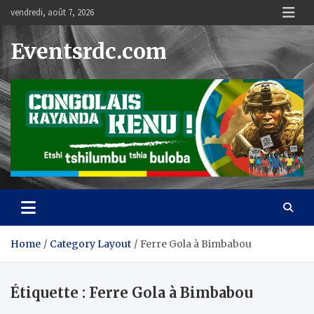
Skip
vendredi, août 7, 2026
to
content
Eventsrdc.com
Home
Category Layout
Ferre Gola à Bimbabou
Étiquette :
Ferre Gola à Bimbabou