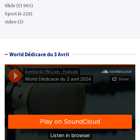
Slide
(11 965)
Sport
(4 228)
video
(3)
World Dédicace du 3 Avril