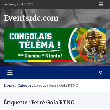
Skip
vendredi, août 7, 2026
to
content
Eventsrdc.com
Home
Category Layout
Ferré Gola RTNC
Étiquette :
Ferré Gola RTNC