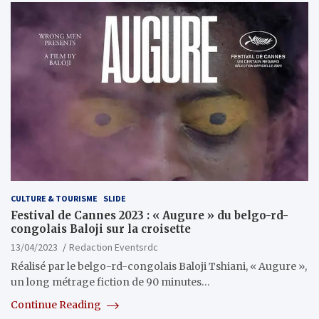
CULTURE & TOURISME
SLIDE
Festival de Cannes 2023 : « Augure » du belgo-rd-
congolais Baloji sur la croisette
13/04/2023
Redaction Eventsrdc
Réalisé par le belgo-rd-congolais Baloji Tshiani, « Augure »,
un long métrage fiction de 90 minutes…
Continue Reading