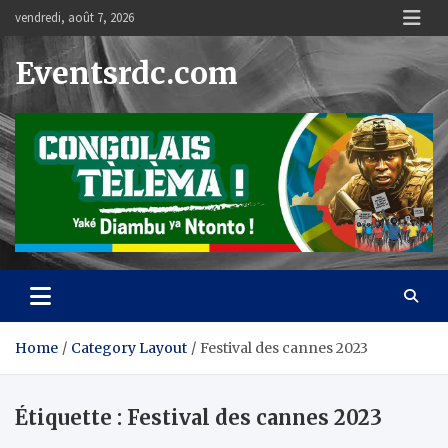
Skip
vendredi, août 7, 2026
to
content
Eventsrdc.com
Home
Category Layout
Festival des cannes 2023
Étiquette :
Festival des cannes 2023