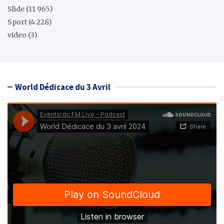
Slide
(11 965)
Sport
(4 228)
video
(3)
World Dédicace du 3 Avril