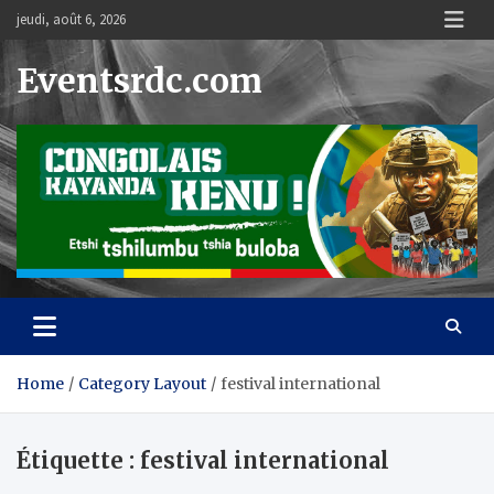
Skip
jeudi, août 6, 2026
to
content
Eventsrdc.com
Home
Category Layout
festival international
Étiquette :
festival international