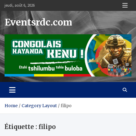
Skip
jeudi, août 6, 2026
to
content
Eventsrdc.com
Home
Category Layout
filipo
Étiquette :
filipo