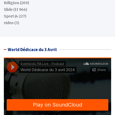
Réligion
(269)
Slide
(11 964)
Sport
(4 227)
video
(3)
World Dédicace du 3 Avril