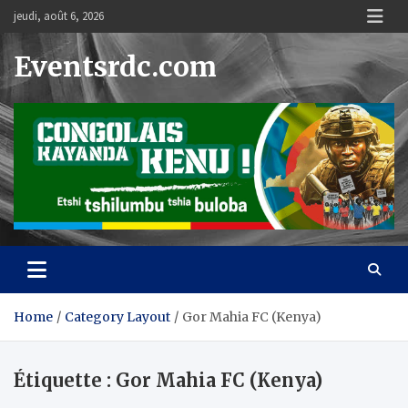
Skip
jeudi, août 6, 2026
to
content
Eventsrdc.com
Home
Category Layout
Gor Mahia FC (Kenya)
Étiquette :
Gor Mahia FC (Kenya)