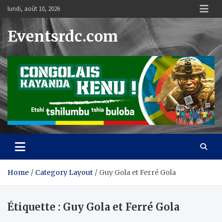
Skip
lundi, août 10, 2026
to
content
Eventsrdc.com
Home
Category Layout
Guy Gola et Ferré Gola
Étiquette :
Guy Gola et Ferré Gola