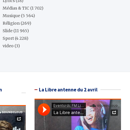
Lyrics
(18)
Médias & TIC
(1 702)
Musique
(5 564)
Réligion
(269)
Slide
(11 965)
Sport
(4 228)
video
(3)
n
La Libre antenne du 2 avril