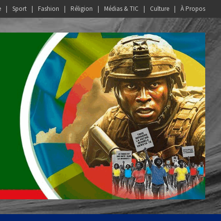
e
Sport
Fashion
Réligion
Médias & TIC
Culture
À Propos