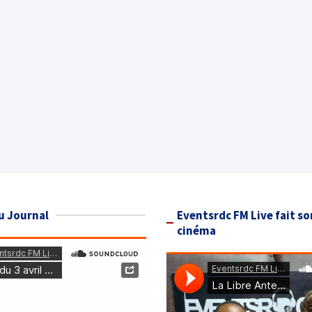
u Journal
Eventsrdc FM Live fait so
cinéma