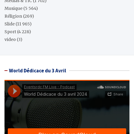
Médias & TIC
(1 702)
Musique
(5 564)
Réligion
(269)
Slide
(11 965)
Sport
(4 228)
video
(3)
World Dédicace du 3 Avril