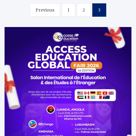
Pagination
Previous
1
2
3
des
publications