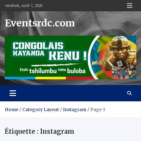
Skip
vendredi, août 7, 2026
to
content
Eventsrdc.com
Home
Category Layout
Instagram
Page 3
Étiquette :
Instagram