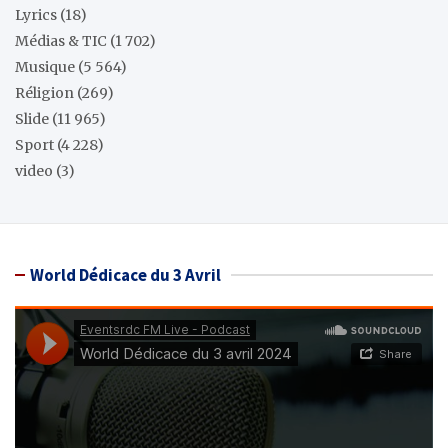
Lyrics
(18)
Médias & TIC
(1 702)
Musique
(5 564)
Réligion
(269)
Slide
(11 965)
Sport
(4 228)
video
(3)
World Dédicace du 3 Avril