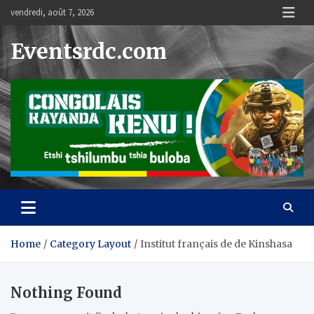
Skip
vendredi, août 7, 2026
to
content
Eventsrdc.com
Home
Category Layout
Institut français de de Kinshasa
Nothing Found