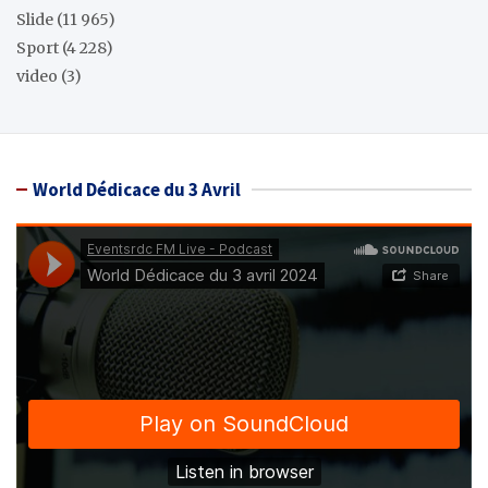
Slide
(11 965)
Sport
(4 228)
video
(3)
World Dédicace du 3 Avril