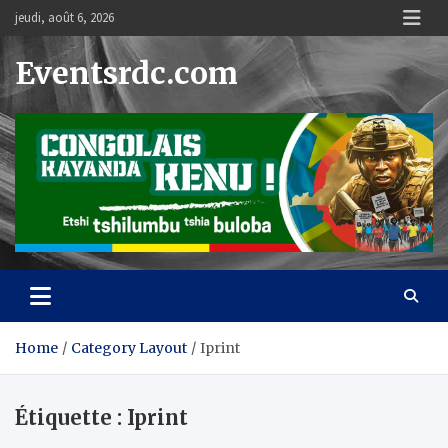
Skip
jeudi, août 6, 2026
to
content
Eventsrdc.com
Home
Category Layout
Iprint
Étiquette :
Iprint