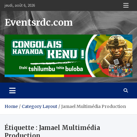
Skip
jeudi, août 6, 2026
to
content
Eventsrdc.com
Home
Category Layout
Jamael Multimédia Production
Étiquette :
Jamael Multimédia
Production