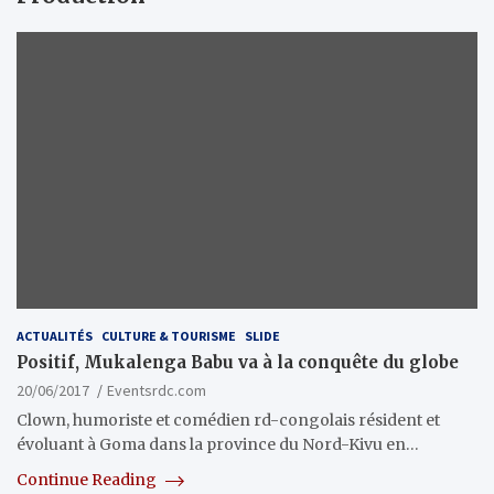
ACTUALITÉS
CULTURE & TOURISME
SLIDE
Positif, Mukalenga Babu va à la conquête du globe
20/06/2017
Eventsrdc.com
Clown, humoriste et comédien rd-congolais résident et
évoluant à Goma dans la province du Nord-Kivu en…
Continue Reading