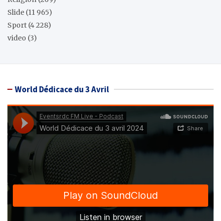
Slide
(11 965)
Sport
(4 228)
video
(3)
World Dédicace du 3 Avril