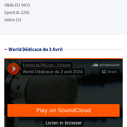
Slide
(11 965)
Sport
(4 228)
video
(3)
World Dédicace du 3 Avril