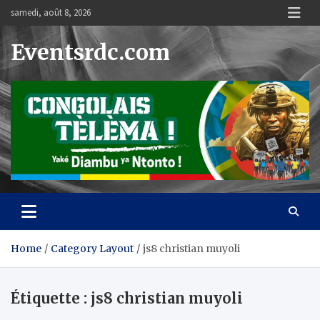
Skip
samedi, août 8, 2026
to
content
Eventsrdc.com
Home
Category Layout
js8 christian muyoli
Étiquette :
js8 christian muyoli