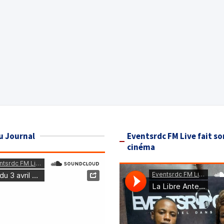
u Journal
Eventsrdc FM Live fait so
cinéma