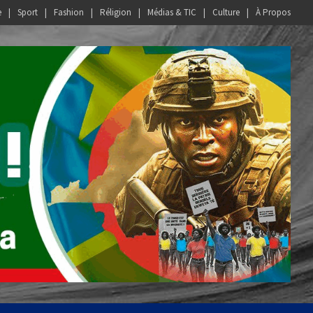
e
Sport
Fashion
Réligion
Médias & TIC
Culture
À Propos