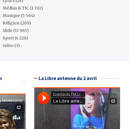
Lyrics
(18)
Médias & TIC
(1 702)
Musique
(5 564)
Réligion
(269)
Slide
(11 965)
Sport
(4 228)
video
(3)
n
La Libre antenne du 2 avril