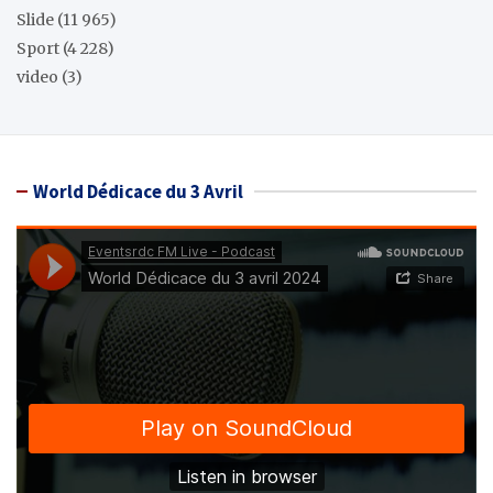
Slide
(11 965)
Sport
(4 228)
video
(3)
World Dédicace du 3 Avril