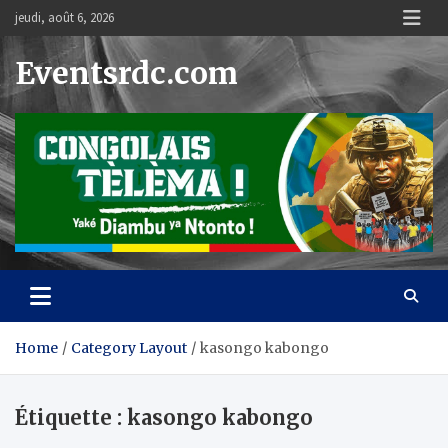
Skip
jeudi, août 6, 2026
to
content
Eventsrdc.com
Home
Category Layout
kasongo kabongo
Étiquette :
kasongo kabongo