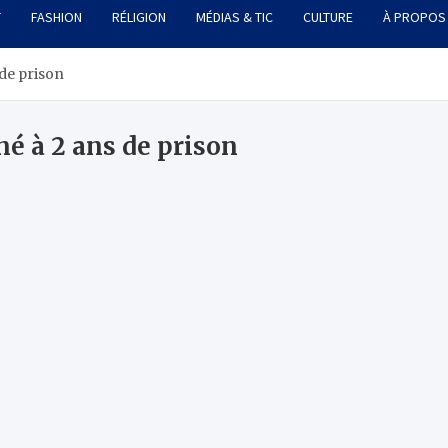
T
FASHION
RÉLIGION
MÉDIAS & TIC
CULTURE
À PROPOS
de prison
é à 2 ans de prison