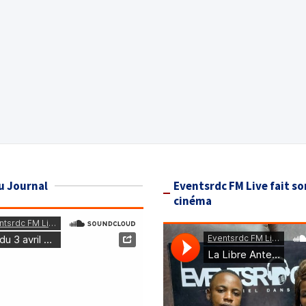
u Journal
Eventsrdc FM Live fait so
cinéma