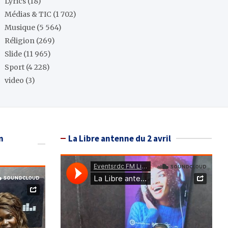
Lyrics
(18)
Médias & TIC
(1 702)
Musique
(5 564)
Réligion
(269)
Slide
(11 965)
Sport
(4 228)
video
(3)
n
La Libre antenne du 2 avril