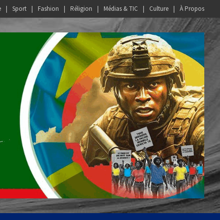
e
Sport
Fashion
Réligion
Médias & TIC
Culture
À Propos