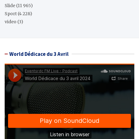
Slide
(11 965)
Sport
(4 228)
video
(3)
World Dédicace du 3 Avril