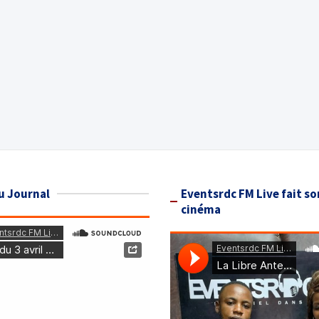
u Journal
Eventsrdc FM Live fait so
cinéma