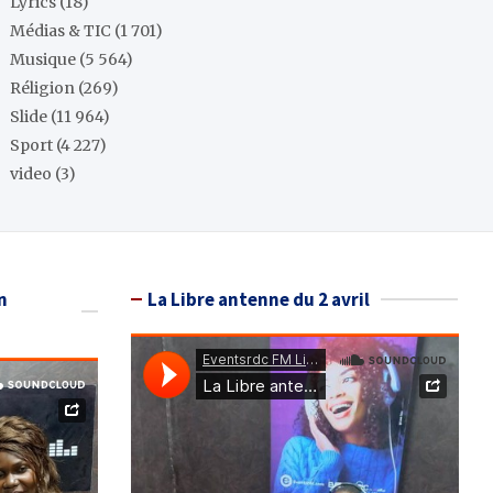
Lyrics
(18)
Médias & TIC
(1 701)
Musique
(5 564)
Réligion
(269)
Slide
(11 964)
Sport
(4 227)
video
(3)
n
La Libre antenne du 2 avril