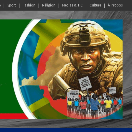
e
Sport
Fashion
Réligion
Médias & TIC
Culture
À Propos