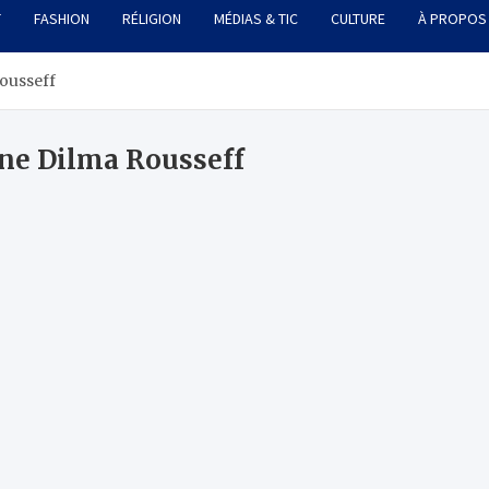
T
FASHION
RÉLIGION
MÉDIAS & TIC
CULTURE
À PROPOS
Rousseff
nne Dilma Rousseff