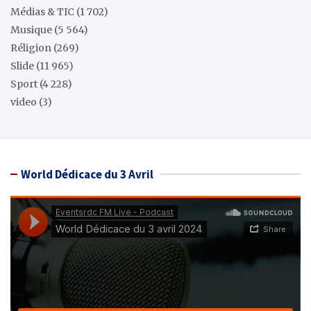
Médias & TIC
(1 702)
Musique
(5 564)
Réligion
(269)
Slide
(11 965)
Sport
(4 228)
video
(3)
World Dédicace du 3 Avril