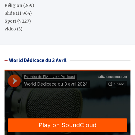
Réligion
(269)
Slide
(11 964)
Sport
(4 227)
video
(3)
World Dédicace du 3 Avril